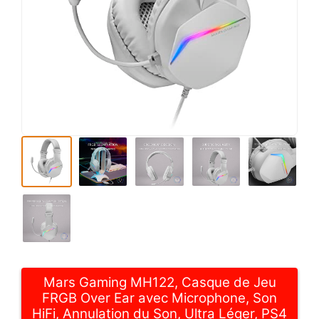
Mars Gaming MH122, Casque de Jeu
FRGB Over Ear avec Microphone, Son
HiFi, Annulation du Son, Ultra Léger, PS4